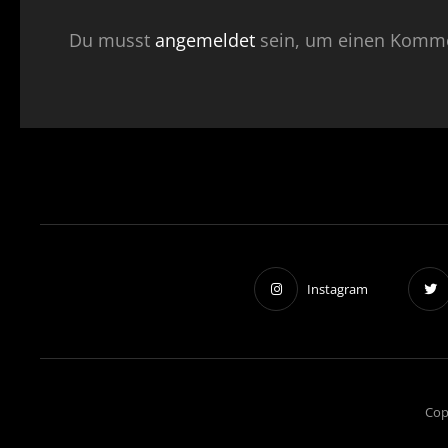
Du musst
angemeldet
sein, um einen Komme
Instagram
Cop