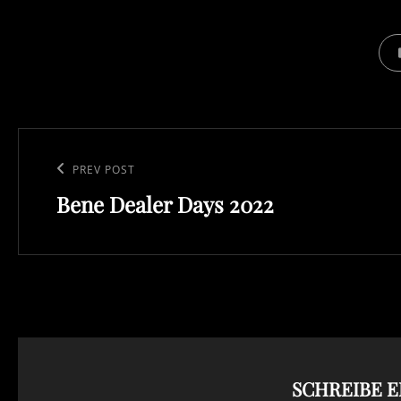
CAT
Beitragsnavigation
Previous
PREV POST
Bene Dealer Days 2022
Post
SCHREIBE 