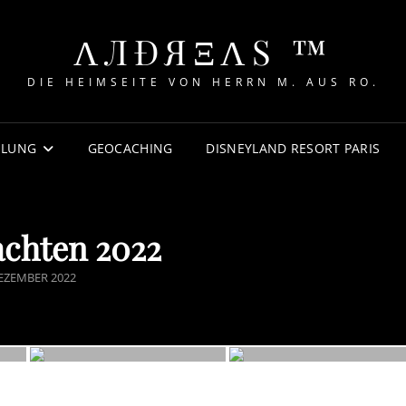
ΛЛÐЯΞΛS ™
DIE HEIMSEITE VON HERRN M. AUS RO.
MLUNG
GEOCACHING
DISNEYLAND RESORT PARIS
chten 2022
ED
DEZEMBER 2022