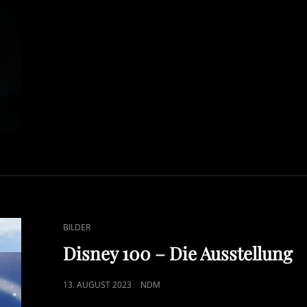
CAT
BILDER
LINKS
Disney 100 – Die Ausstellung
POSTED
13. AUGUST 2023
NDM
ON