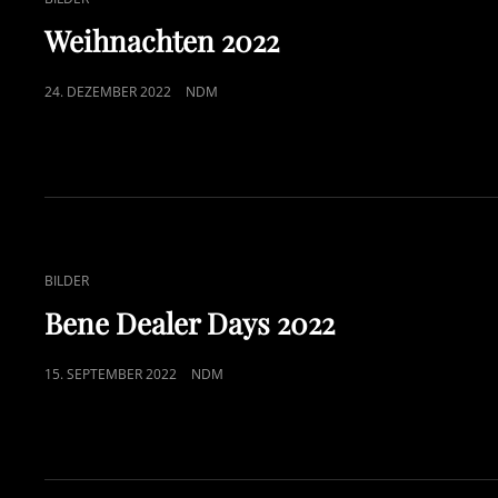
LINKS
Weihnachten 2022
POSTED
24. DEZEMBER 2022
NDM
ON
CAT
BILDER
LINKS
Bene Dealer Days 2022
POSTED
15. SEPTEMBER 2022
NDM
ON