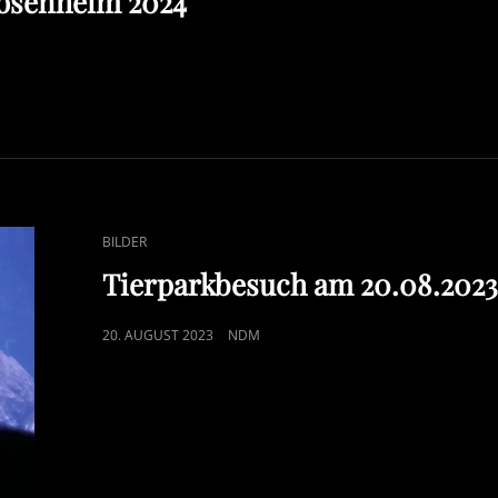
osenheim 2024
CAT
BILDER
LINKS
Tierparkbesuch am 20.08.202
POSTED
20. AUGUST 2023
NDM
ON