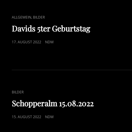
CAT
,
ALLGEMEIN
BILDER
LINKS
Davids 5ter Geburtstag
POSTED
17. AUGUST 2022
NDM
ON
CAT
BILDER
LINKS
Schopperalm 15.08.2022
POSTED
15. AUGUST 2022
NDM
ON