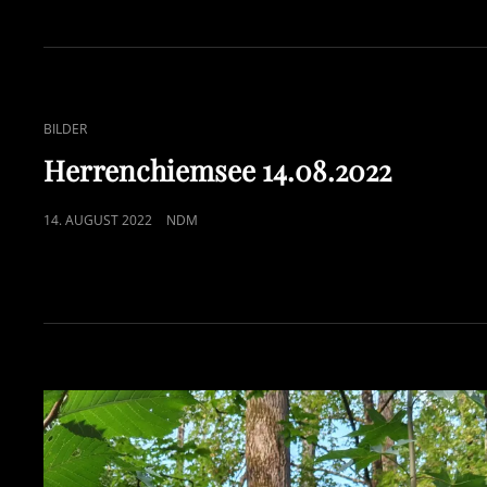
CAT
BILDER
LINKS
Herrenchiemsee 14.08.2022
POSTED
14. AUGUST 2022
NDM
ON