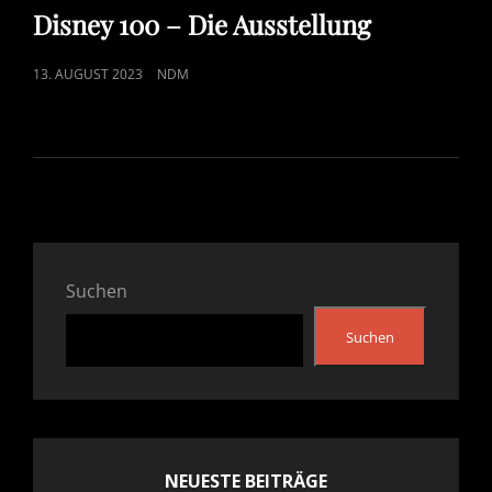
LINKS
Disney 100 – Die Ausstellung
POSTED
13. AUGUST 2023
NDM
ON
Suchen
Suchen
NEUESTE BEITRÄGE