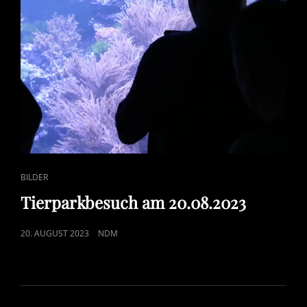
CAT
BILDER
LINKS
Tierparkbesuch am 20.08.2023
POSTED
20. AUGUST 2023
NDM
ON