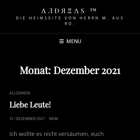
ΛЛÐЯΞΛS ™
DIE HEIMSEITE VON HERRN M. AUS
RO.
MENU
Monat:
Dezember 2021
CAT
ALLGEMEIN
LINKS
Liebe Leute!
POSTED
31. DEZEMBER 2021
NDM
ON
Ich wollte es nicht versäumen, euch