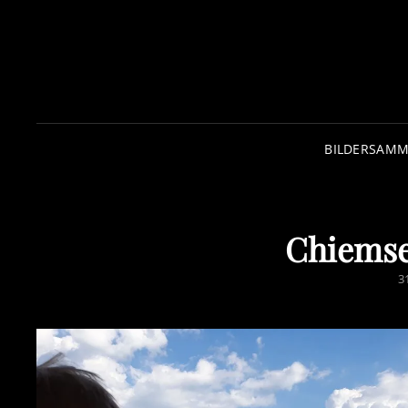
BILDERSAM
Chiemse
P
3
O