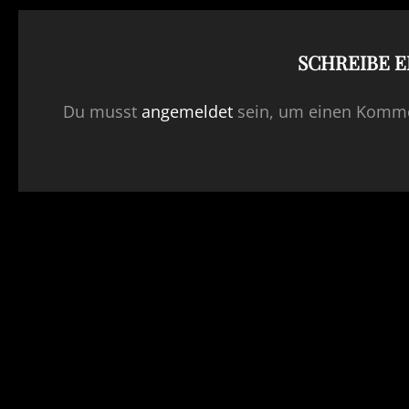
SCHREIBE 
Du musst
angemeldet
sein, um einen Komme