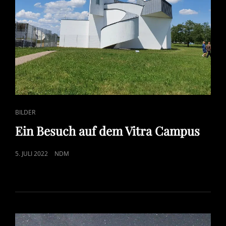
CAT
BILDER
LINKS
Ein Besuch auf dem Vitra Campus
POSTED
5. JULI 2022
NDM
ON