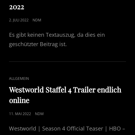
2022
POSTED
2. JULI 2022
NDM
ON
Es gibt keinen Textauszug, da dies ein
geschützter Beitrag ist.
CAT
ALLGEMEIN
LINKS
Westworld Staffel 4 Trailer endlich
online
POSTED
11. MAI 2022
NDM
ON
Westworld | Season 4 Official Teaser | HBO –