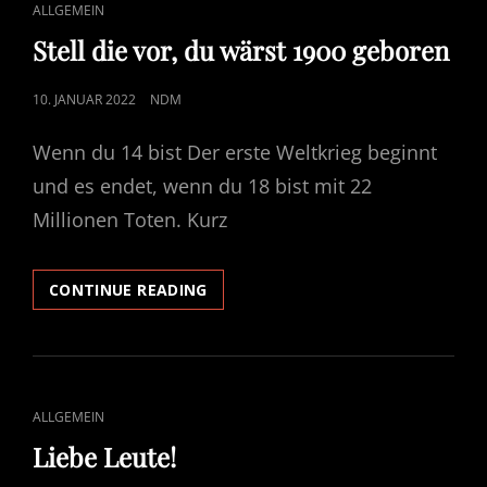
CAT
ALLGEMEIN
ÜBER
LINKS
OMIKRON…
Stell die vor, du wärst 1900 geboren
HAB
KAUM
POSTED
10. JANUAR 2022
NDM
ZEIT,
ON
MIR
Wenn du 14 bist Der erste Weltkrieg beginnt
NUR
ÜBER
und es endet, wenn du 18 bist mit 22
OMIKRON
Millionen Toten. Kurz
GEDANKEN
ZU
MACHEN,
STELL
CONTINUE READING
MICH
DIE
BESCHÄFTIGEN
VOR,
GANZ
DU
ANDERE
WÄRST
DINGE:
1900
CAT
ALLGEMEIN
GEBOREN
LINKS
Liebe Leute!