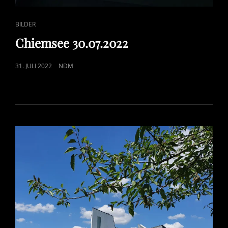
CAT
BILDER
LINKS
Chiemsee 30.07.2022
POSTED
31. JULI 2022
NDM
ON