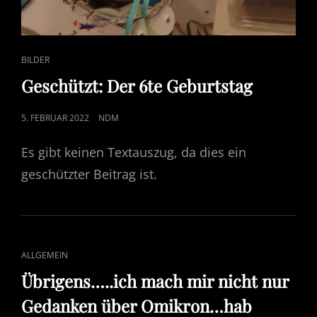
CAT
BILDER
LINKS
Geschützt: Der 6te Geburtstag
POSTED
5. FEBRUAR 2022
NDM
ON
Es gibt keinen Textauszug, da dies ein
geschützter Beitrag ist.
CAT
ALLGEMEIN
LINKS
Übrigens…..ich mach mir nicht nur
Gedanken über Omikron…hab