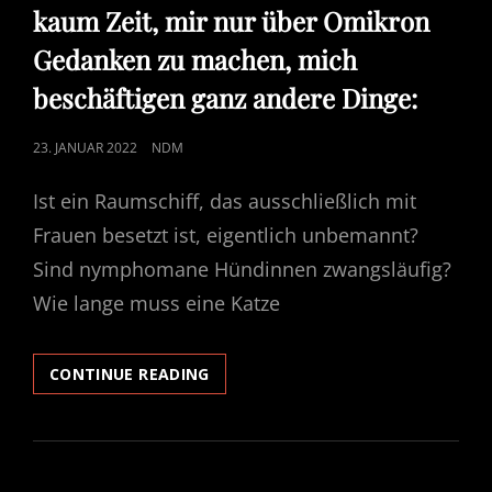
kaum Zeit, mir nur über Omikron
Gedanken zu machen, mich
beschäftigen ganz andere Dinge:
POSTED
23. JANUAR 2022
NDM
ON
Ist ein Raumschiff, das ausschließlich mit
Frauen besetzt ist, eigentlich unbemannt?
Sind nymphomane Hündinnen zwangsläufig?
Wie lange muss eine Katze
ÜBRIGENS…..ICH
CONTINUE READING
MACH
MIR
NICHT
NUR
GEDANKEN