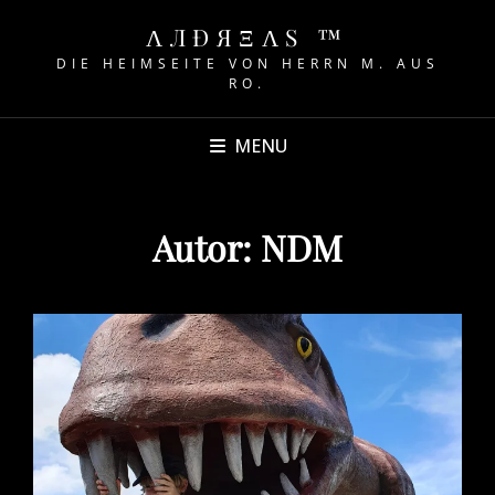
ΛЛÐЯΞΛS ™
DIE HEIMSEITE VON HERRN M. AUS
RO.
MENU
Autor:
NDM