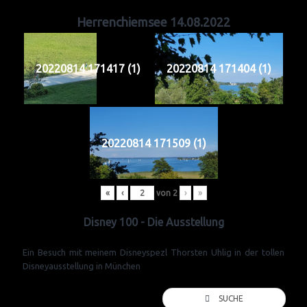
Herrenchiemsee 14.08.2022
20220814 171417 (1)
20220814 171404 (1)
20220814 171509 (1)
«
‹
von
2
›
»
Disney 100 - Die Ausstellung
Ein Besuch mit meinem Disneyspezl Thorsten Uhlig in der tollen
Disneyausstellung in München
SUCHE